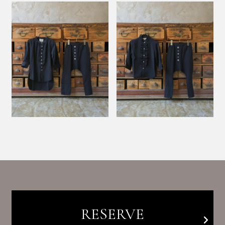
RESERVE