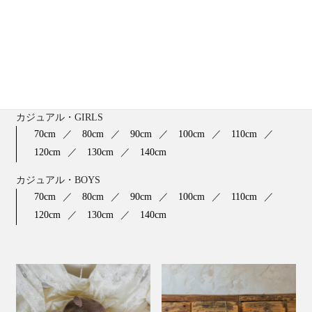
祝い着
七五三・GIRLS
和装
洋装
七五三・BOYS
和装
洋装
カジュアル・GIRLS
70cm
80cm
90cm
100cm
110cm
120cm
130cm
140cm
カジュアル・BOYS
70cm
80cm
90cm
100cm
110cm
120cm
130cm
140cm