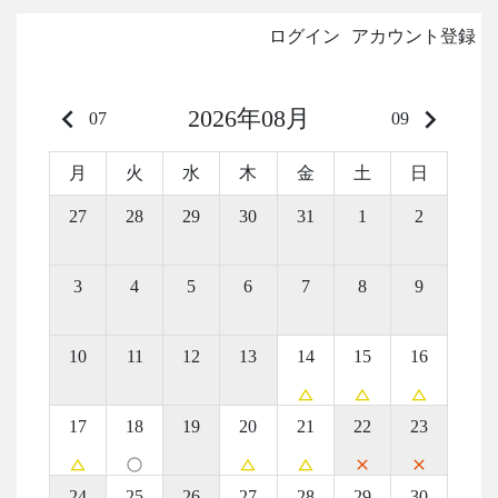
ログイン
アカウント登録
keyboard_arrow_left
keyboard_arrow_right
2026年08月
07
09
月
火
水
木
金
土
日
27
28
29
30
31
1
2
3
4
5
6
7
8
9
10
11
12
13
14
15
16
change_history
change_history
change_history
17
18
19
20
21
22
23
change_history
panorama_fish_eye
change_history
change_history
close
close
24
25
26
27
28
29
30