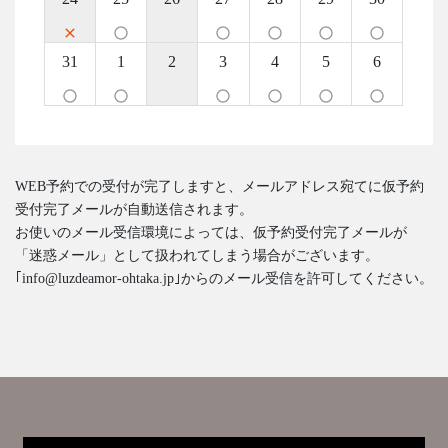
close
panorama_fish_eye
panorama_fish_eye
panorama_fish_eye
panorama_fish_eye
panorama_fish_eye
31
1
2
3
4
5
6
panorama_fish_eye
panorama_fish_eye
panorama_fish_eye
panorama_fish_eye
panorama_fish_eye
panorama_fish_eye
WEB予約での受付が完了しますと、メールアドレス宛てに仮予約
受付完了メールが自動送信されます。
お使いのメール受信環境によっては、仮予約受付完了メールが
「迷惑メール」として扱われてしまう場合がございます。
｢info@luzdeamor-ohtaka.jp｣からのメール受信を許可してください。