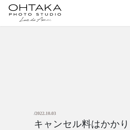
コ
ナ
ン
ビ
テ
ゲ
ン
ー
ツ
シ
に
ョ
移
ン
動
に
移
動
/
2022.10.03
キャンセル料はかかり