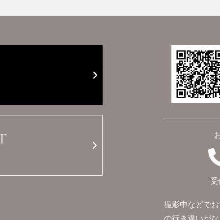
E
T
受
撮影中などでお
の行き違いがな