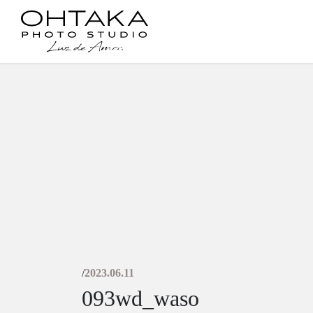
コ
ナ
ン
ビ
テ
ゲ
ン
ー
ツ
シ
に
ョ
移
ン
動
に
移
動
/
2023.06.11
093wd_waso