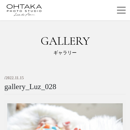
コ
ナ
ン
ビ
テ
ゲ
ン
ー
ツ
シ
GALLERY
に
ョ
移
ン
動
に
ギャラリー
移
動
/
2022.11.15
gallery_Luz_028