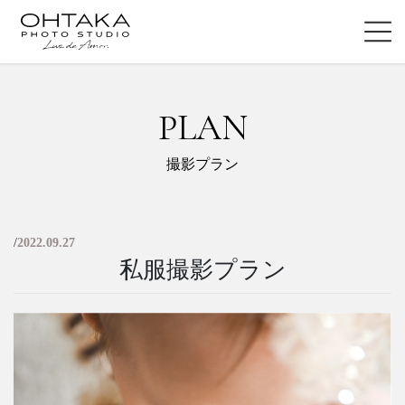
コ
ナ
ン
ビ
テ
ゲ
ン
ー
ツ
シ
PLAN
に
ョ
移
ン
動
に
撮影プラン
移
動
/
2022.09.27
私服撮影プラン