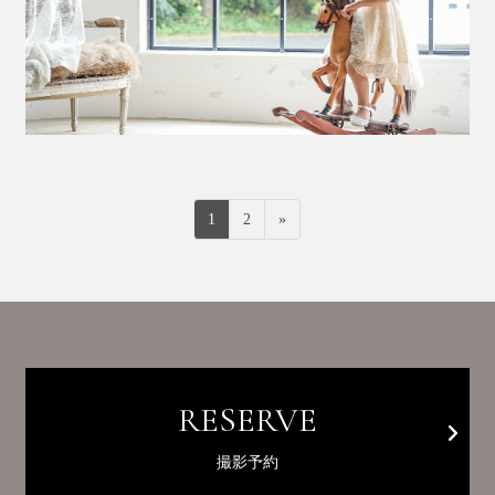
投
ペ
ペ
1
2
»
稿
ー
ー
の
ジ
ジ
ペ
ー
ジ
送
り
RESERVE
撮影予約